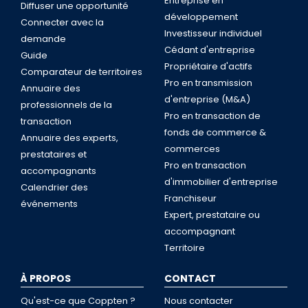
Entreprise en
Diffuser une opportunité
développement
Connecter avec la
Investisseur individuel
demande
Cédant d'entreprise
Guide
Propriétaire d'actifs
Comparateur de territoires
Pro en transmission
Annuaire des
d'entreprise (M&A)
professionnels de la
Pro en transaction de
transaction
fonds de commerce &
Annuaire des experts,
commerces
prestataires et
Pro en transaction
accompagnants
d'immobilier d'entreprise
Calendrier des
Franchiseur
événements
Expert, prestataire ou
accompagnant
Territoire
À PROPOS
CONTACT
Qu'est-ce que Coppten ?
Nous contacter