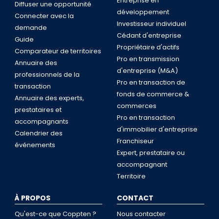
Entreprise en
Diffuser une opportunité
développement
Connecter avec la
Investisseur individuel
demande
Cédant d'entreprise
Guide
Propriétaire d'actifs
Comparateur de territoires
Pro en transmission
Annuaire des
d'entreprise (M&A)
professionnels de la
Pro en transaction de
transaction
fonds de commerce &
Annuaire des experts,
commerces
prestataires et
Pro en transaction
accompagnants
d'immobilier d'entreprise
Calendrier des
Franchiseur
événements
Expert, prestataire ou
accompagnant
Territoire
À PROPOS
CONTACT
Qu'est-ce que Coppten ?
Nous contacter