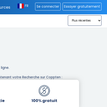
FR
Se connecter
Essayer gratuitement
urces
igne. ​
tenant votre Recherche sur Coppten : ​
tie
100% gratuit