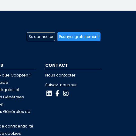
Se connecter
Essayer gratuitement
OS
CONTACT
e que Coppten ?
Nous contacter
aide
Suivez-nous sur
légales et
ns Générales
on
ns Générales de
de confidentialité
 de cookies