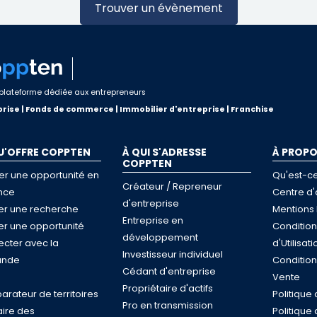
Trouver un évènement
plateforme dédiée aux entrepreneurs
rise | Fonds de commerce | Immobilier d'entreprise | Franchise
U'OFFRE COPPTEN
À QUI S'ADRESSE
À PROP
COPPTEN
er une opportunité en
Qu'est-c
Créateur / Repreneur
nce
Centre d'
d'entreprise
ser une recherche
Mentions 
Entreprise en
ser une opportunité
Conditio
développement
cter avec la
d'Utilisati
Investisseur individuel
nde
Conditio
Cédant d'entreprise
e
Vente
Propriétaire d'actifs
rateur de territoires
Politique 
Pro en transmission
ire des
Politique