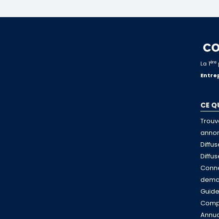
ère
La 1
Entrep
CE Q
Trouv
anno
Diffu
Diffu
Conne
dema
Guid
Compa
Annua