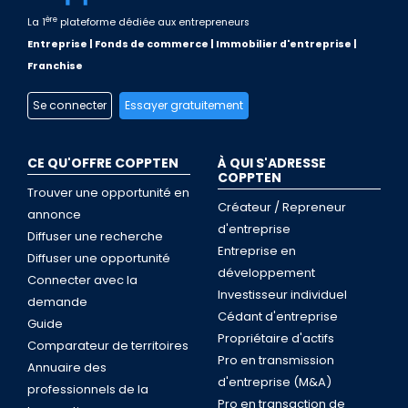
ère
La 1
plateforme dédiée aux entrepreneurs
Entreprise | Fonds de commerce | Immobilier d'entreprise |
Franchise
Se connecter
Essayer gratuitement
CE QU'OFFRE COPPTEN
À QUI S'ADRESSE
COPPTEN
Trouver une opportunité en
Créateur / Repreneur
annonce
d'entreprise
Diffuser une recherche
Entreprise en
Diffuser une opportunité
développement
Connecter avec la
Investisseur individuel
demande
Cédant d'entreprise
Guide
Propriétaire d'actifs
Comparateur de territoires
Pro en transmission
Annuaire des
d'entreprise (M&A)
professionnels de la
Pro en transaction de