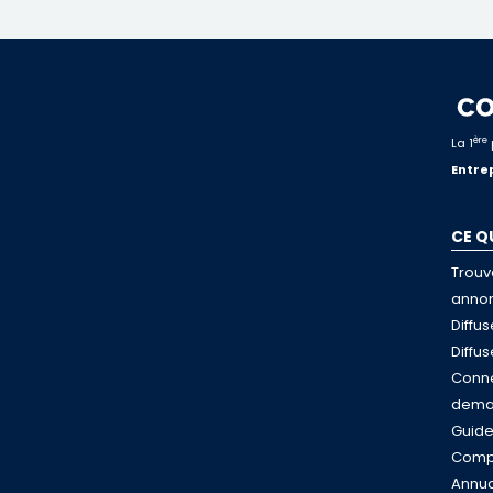
ère
La 1
Entrep
CE Q
Trouv
anno
Diffu
Diffu
Conne
dema
Guid
Compa
Annua