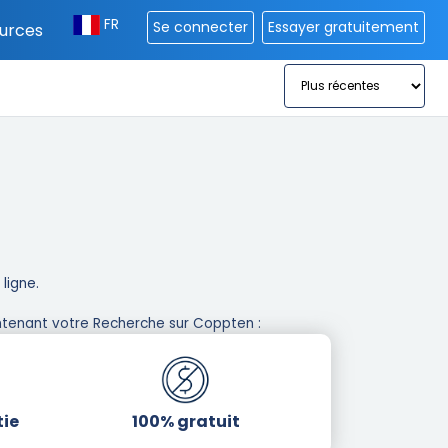
FR
Se connecter
Essayer gratuitement
urces
igne. ​
tenant votre Recherche sur Coppten : ​
tie
100% gratuit