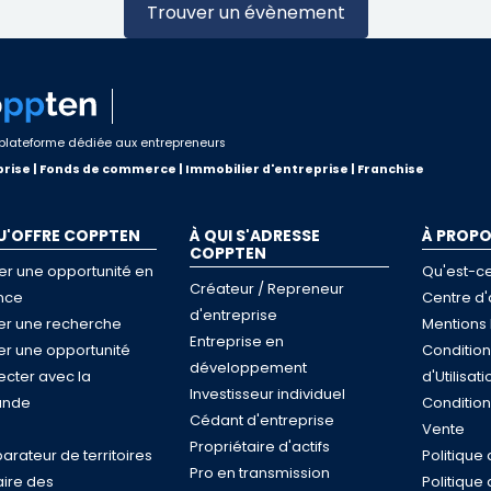
Trouver un évènement
plateforme dédiée aux entrepreneurs
rise | Fonds de commerce | Immobilier d'entreprise | Franchise
U'OFFRE COPPTEN
À QUI S'ADRESSE
À PROP
COPPTEN
er une opportunité en
Qu'est-c
Créateur / Repreneur
nce
Centre d'
d'entreprise
ser une recherche
Mentions 
Entreprise en
ser une opportunité
Conditio
développement
cter avec la
d'Utilisati
Investisseur individuel
nde
Conditio
Cédant d'entreprise
e
Vente
Propriétaire d'actifs
rateur de territoires
Politique 
Pro en transmission
ire des
Politique