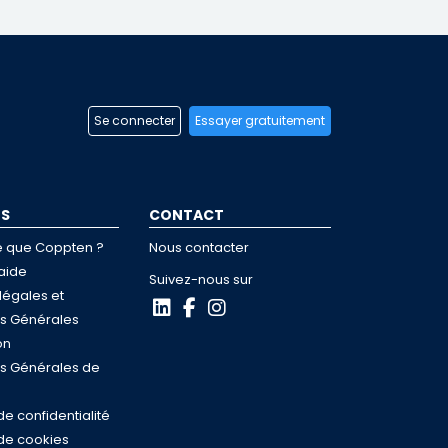
Se connecter
Essayer gratuitement
OS
CONTACT
e que Coppten ?
Nous contacter
aide
Suivez-nous sur
légales et
ns Générales
on
ns Générales de
de confidentialité
 de cookies