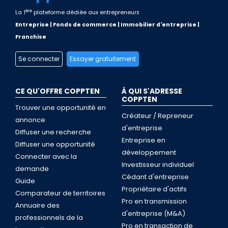
ère
La 1
plateforme dédiée aux entrepreneurs
Entreprise | Fonds de commerce | Immobilier d'entreprise |
Franchise
Se connecter
Essayer gratuitement
CE QU'OFFRE COPPTEN
À QUI S'ADRESSE
COPPTEN
Trouver une opportunité en
Créateur / Repreneur
annonce
d'entreprise
Diffuser une recherche
Entreprise en
Diffuser une opportunité
développement
Connecter avec la
Investisseur individuel
demande
Cédant d'entreprise
Guide
Propriétaire d'actifs
Comparateur de territoires
Pro en transmission
Annuaire des
d'entreprise (M&A)
professionnels de la
Pro en transaction de