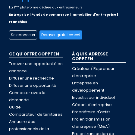
ère
La 1
plateforme dédiée aux entrepreneurs
Entreprise | Fonds de commerce | Immobilier d'entreprise |
Franchise
Se connecter
Essayer gratuitement
CE QU'OFFRE COPPTEN
À QUI S'ADRESSE
COPPTEN
Trouver une opportunité en
Créateur / Repreneur
annonce
d'entreprise
Diffuser une recherche
Entreprise en
Diffuser une opportunité
développement
Connecter avec la
Investisseur individuel
demande
Cédant d'entreprise
Guide
Propriétaire d'actifs
Comparateur de territoires
Pro en transmission
Annuaire des
d'entreprise (M&A)
professionnels de la
Pro en transaction de