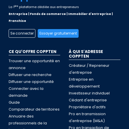
ère
La 1
plateforme dédiée aux entrepreneurs
Entreprise | Fonds de commerce | Immobilier d'entreprise |
Franchise
Se connecter
Essayer gratuitement
CE QU'OFFRE COPPTEN
À QUI S'ADRESSE
COPPTEN
Trouver une opportunité en
Créateur / Repreneur
annonce
d'entreprise
Diffuser une recherche
Entreprise en
Diffuser une opportunité
développement
Connecter avec la
Investisseur individuel
demande
Cédant d'entreprise
Guide
Propriétaire d'actifs
Comparateur de territoires
Pro en transmission
Annuaire des
d'entreprise (M&A)
professionnels de la
Pro en transaction de