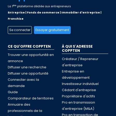
ère
La 1
plateforme dédiée aux entrepreneurs
Entreprise | Fonds de commerce | Immobilier d'entreprise |
Franchise
Se connecter
Essayer gratuitement
CE QU'OFFRE COPPTEN
À QUI S'ADRESSE
COPPTEN
Trouver une opportunité en
Créateur / Repreneur
annonce
d'entreprise
Diffuser une recherche
Entreprise en
Diffuser une opportunité
développement
Connecter avec la
Investisseur individuel
demande
Cédant d'entreprise
Guide
Propriétaire d'actifs
Comparateur de territoires
Pro en transmission
Annuaire des
d'entreprise (M&A)
professionnels de la
Pro en transaction de