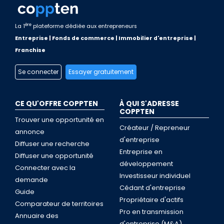
ère
La 1
plateforme dédiée aux entrepreneurs
Entreprise | Fonds de commerce | Immobilier d'entreprise |
Franchise
Se connecter
Essayer gratuitement
CE QU'OFFRE COPPTEN
À QUI S'ADRESSE
COPPTEN
Trouver une opportunité en
Créateur / Repreneur
annonce
d'entreprise
Diffuser une recherche
Entreprise en
Diffuser une opportunité
développement
Connecter avec la
Investisseur individuel
demande
Cédant d'entreprise
Guide
Propriétaire d'actifs
Comparateur de territoires
Pro en transmission
Annuaire des
d'entreprise (M&A)