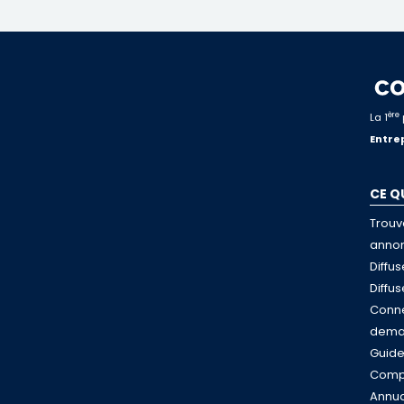
ère
La 1
Entrep
CE Q
Trouv
anno
Diffu
Diffu
Conne
dema
Guid
Compa
Annua