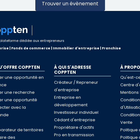
Trouver un évènement
plateforme dédiée aux entrepreneurs
rise | Fonds de commerce | Immobilier d'entreprise | Franchise
U'OFFRE COPPTEN
À QUI S'ADRESSE
À PROP
COPPTEN
er une opportunité en
Qu'est-c
Créateur / Repreneur
nce
Centre d'
d'entreprise
ser une recherche
Mentions 
Entreprise en
ser une opportunité
Conditio
développement
cter avec la
d'Utilisati
Investisseur individuel
nde
Conditio
Cédant d'entreprise
e
Vente
Propriétaire d'actifs
rateur de territoires
Politique 
Pro en transmission
ire des
Politique