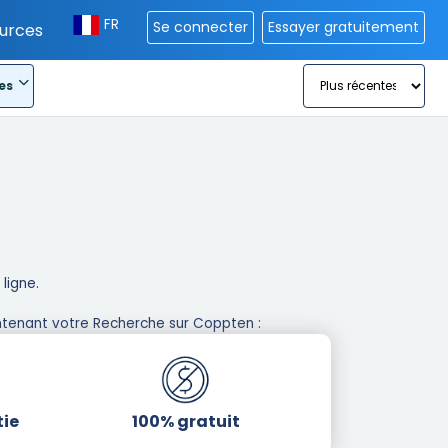
FR
Se connecter
Essayer gratuitement
urces
es
igne. ​
tenant votre Recherche sur Coppten : ​
tie
100% gratuit