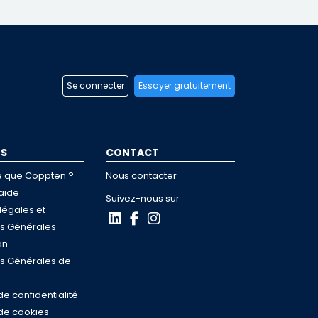
Se connecter
Essayer gratuitement
OS
CONTACT
e que Coppten ?
Nous contacter
aide
Suivez-nous sur
légales et
ns Générales
on
ns Générales de
de confidentialité
 de cookies