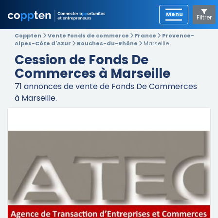
Filtrer
Coppten
Vente Fonds de commerce
France
Provence-
Alpes-Côte d'Azur
Bouches-du-Rhône
Marseille
Cession de Fonds De
Commerces à Marseille
71
annonces de vente de Fonds De Commerces
à Marseille.