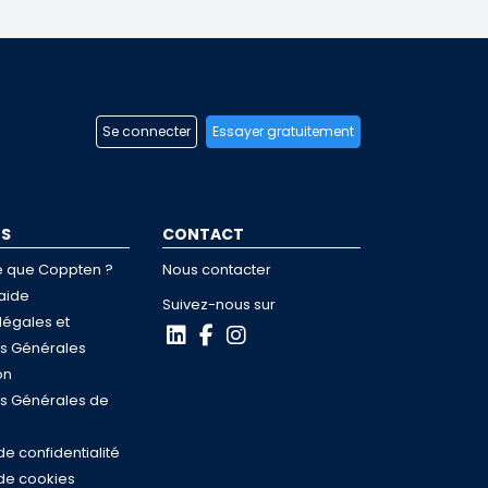
Se connecter
Essayer gratuitement
OS
CONTACT
e que Coppten ?
Nous contacter
aide
Suivez-nous sur
légales et
ns Générales
on
ns Générales de
de confidentialité
 de cookies