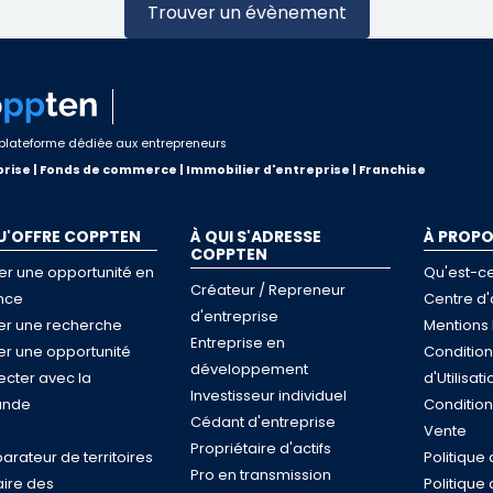
Trouver un évènement
plateforme dédiée aux entrepreneurs
rise | Fonds de commerce | Immobilier d'entreprise | Franchise
U'OFFRE COPPTEN
À QUI S'ADRESSE
À PROP
COPPTEN
er une opportunité en
Qu'est-c
Créateur / Repreneur
nce
Centre d'
d'entreprise
ser une recherche
Mentions 
Entreprise en
ser une opportunité
Conditio
développement
cter avec la
d'Utilisati
Investisseur individuel
nde
Conditio
Cédant d'entreprise
e
Vente
Propriétaire d'actifs
rateur de territoires
Politique 
Pro en transmission
ire des
Politique