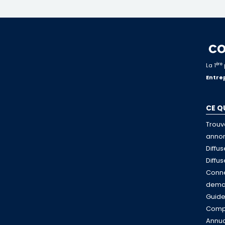
ère
La 1
Entrep
CE Q
Trouv
anno
Diffu
Diffu
Conne
dema
Guid
Compa
Annua