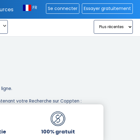
FR
Se connecter
Essayer gratuitement
urces
igne. ​
tenant votre Recherche sur Coppten : ​
tie
100% gratuit