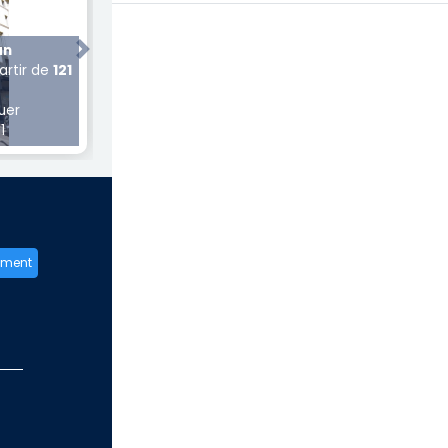
an
Next
partir de
121
uer
1
ement