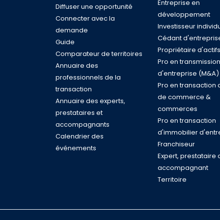
Entreprise en
Diffuser une opportunité
développement
Connecter avec la
Investisseur individ
demande
Cédant d'entrepris
Guide
Propriétaire d'actif
Comparateur de territoires
Pro en transmissio
Annuaire des
d'entreprise (M&A)
professionnels de la
Pro en transaction 
transaction
de commerce &
Annuaire des experts,
commerces
prestataires et
Pro en transaction
accompagnants
d'immobilier d'entr
Calendrier des
Franchiseur
événements
Expert, prestataire 
accompagnant
Territoire