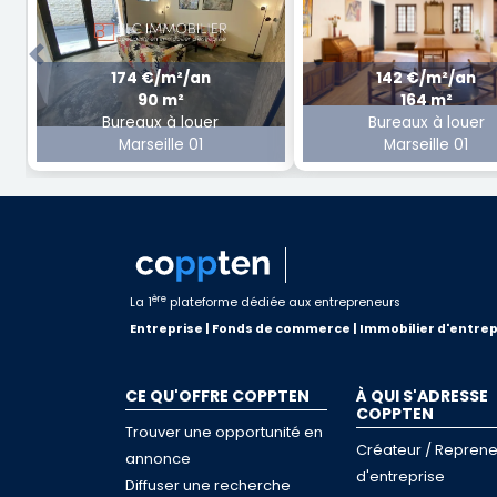
Previous
174 €/m²/an
142 €/m²/an
90 m²
164 m²
Bureaux à louer
Bureaux à louer
Marseille 01
Marseille 01
ère
La 1
plateforme dédiée aux entrepreneurs
Entreprise | Fonds de commerce | Immobilier d'entrep
CE QU'OFFRE COPPTEN
À QUI S'ADRESSE
COPPTEN
Trouver une opportunité en
Créateur / Reprene
annonce
d'entreprise
Diffuser une recherche