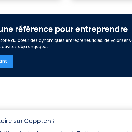
e une référence pour entreprendre
oire au cœur des dynamiques entrepreneuriales, de valoriser vos o
llectivités déjà engagées.
ant
itoire sur Coppten ?