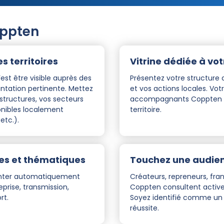
oppten
s territoires
Vitrine dédiée à vot
st être visible auprès des
Présentez votre structure
ntation pertinente. Mettez
et vos actions locales. Vot
structures, vos secteurs
accompagnants Coppten et
ponibles localement
territoire.
etc.).
les et thématiques
Touchez une audien
monter automatiquement
Créateurs, repreneurs, franc
eprise, transmission,
Coppten consultent activem
rt.
Soyez identifié comme un fa
réussite.