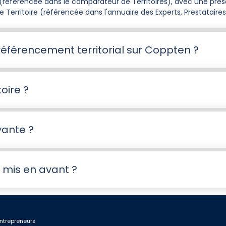
re (référencée dans le comparateur de Territoires), avec une prés
 Territoire (référencée dans l'annuaire des Experts, Prestatai
référencement territorial sur Coppten ?
toire ?
yante ?
 mis en avant ?
ntrepreneurs