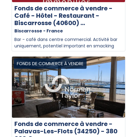
Fonds de commerce à vendre -
Café - Hôtel - Restaurant -
Biscarrosse (40600) ...
Biscarrosse - France
Bar - café dans centre commercial. Activité bar
uniquement, potentiel important en smacking
non exploité à ce jour.. Affaire qui travaille à
l'année avec un pic d'activité saisonnier.. CA
FONDS DE COMMERCE À VENDRE
stable aux alentours de 110 000€ HT annuel Les
informations sur les risques auxquels ce bien est
exposé sont disponibles sur le site Géorisques
https://www.georisques.gouv.fr
Fonds de commerce à vendre -
Palavas-Les-Flots (34250) - 380