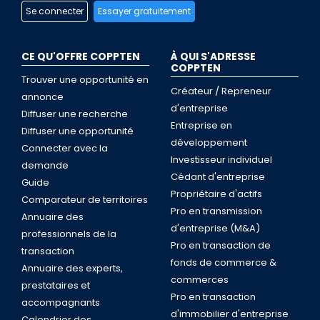
Se connecter
Essayer gratuitement
CE QU'OFFRE COPPTEN
À QUI S'ADRESSE
COPPTEN
Trouver une opportunité en
Créateur / Repreneur
annonce
d'entreprise
Diffuser une recherche
Entreprise en
Diffuser une opportunité
développement
Connecter avec la
Investisseur individuel
demande
Cédant d'entreprise
Guide
Propriétaire d'actifs
Comparateur de territoires
Pro en transmission
Annuaire des
d'entreprise (M&A)
professionnels de la
Pro en transaction de
transaction
fonds de commerce &
Annuaire des experts,
commerces
prestataires et
Pro en transaction
accompagnants
d'immobilier d'entreprise
Calendrier des