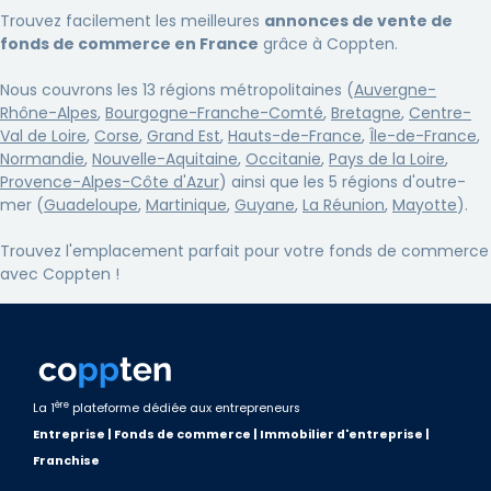
Trouvez facilement les meilleures
annonces de vente de
fonds de commerce en France
grâce à Coppten.
Nous couvrons les 13 régions métropolitaines (
Auvergne-
Rhône-Alpes
,
Bourgogne-Franche-Comté
,
Bretagne
,
Centre-
Val de Loire
,
Corse
,
Grand Est
,
Hauts-de-France
,
Île-de-France
,
Normandie
,
Nouvelle-Aquitaine
,
Occitanie
,
Pays de la Loire
,
Provence-Alpes-Côte d'Azur
) ainsi que les 5 régions d'outre-
mer (
Guadeloupe
,
Martinique
,
Guyane
,
La Réunion
,
Mayotte
).
Trouvez l'emplacement parfait pour votre fonds de commerce
avec Coppten !
ère
La 1
plateforme dédiée aux entrepreneurs
Entreprise | Fonds de commerce | Immobilier d'entreprise |
Franchise