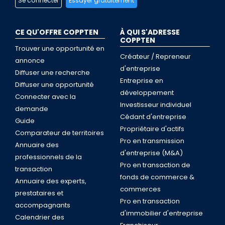
Se connecter
Essayer gratuitement
CE QU'OFFRE COPPTEN
À QUI S'ADRESSE
COPPTEN
Trouver une opportunité en
Créateur / Repreneur
annonce
d'entreprise
Diffuser une recherche
Entreprise en
Diffuser une opportunité
développement
Connecter avec la
Investisseur individuel
demande
Cédant d'entreprise
Guide
Propriétaire d'actifs
Comparateur de territoires
Pro en transmission
Annuaire des
d'entreprise (M&A)
professionnels de la
Pro en transaction de
transaction
fonds de commerce &
Annuaire des experts,
commerces
prestataires et
Pro en transaction
accompagnants
d'immobilier d'entreprise
Calendrier des