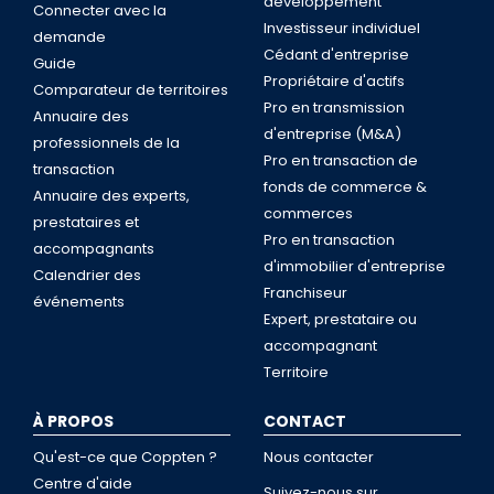
développement
Connecter avec la
Investisseur individuel
demande
Cédant d'entreprise
Guide
Propriétaire d'actifs
Comparateur de territoires
Pro en transmission
Annuaire des
d'entreprise (M&A)
professionnels de la
Pro en transaction de
transaction
fonds de commerce &
Annuaire des experts,
commerces
prestataires et
Pro en transaction
accompagnants
d'immobilier d'entreprise
Calendrier des
Franchiseur
événements
Expert, prestataire ou
accompagnant
Territoire
À PROPOS
CONTACT
Qu'est-ce que Coppten ?
Nous contacter
Centre d'aide
Suivez-nous sur