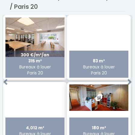
/ Paris 20
300 €/m²/an
315 m²
83 m²
Bureaux à louer
Bureaux à louer
Paris 20
Paris 20
Previous
Ne
4,012 m²
180 m²
Bureaux à louer
Bureaux à louer