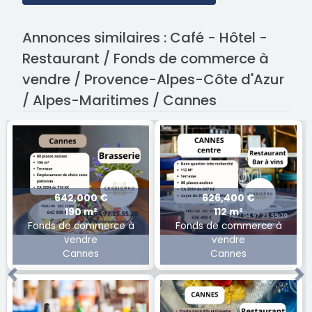
Annonces similaires : Café - Hôtel -
Restaurant / Fonds de commerce à
vendre / Provence-Alpes-Côte d'Azur
/ Alpes-Maritimes / Cannes
642,000 €
626,400 €
190 m²
112 m²
Fonds de commerce à
Fonds de commerce à
vendre
vendre
Cannes
Cannes
Previous
Ne