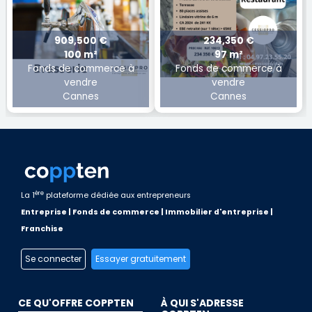
909,500 €
234,350 €
100 m²
97 m²
Fonds de commerce à
Fonds de commerce à
vendre
vendre
Cannes
Cannes
ère
La 1
plateforme dédiée aux entrepreneurs
Entreprise | Fonds de commerce | Immobilier d'entreprise |
Franchise
Se connecter
Essayer gratuitement
CE QU'OFFRE COPPTEN
À QUI S'ADRESSE