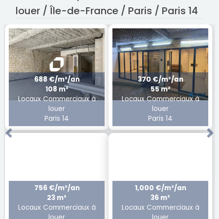
louer / Île-de-France / Paris / Paris 14
688 €/m²/an
370 €/m²/an
108 m²
55 m²
Locaux Commerciaux à
Locaux Commerciaux à
louer
louer
Paris 14
Paris 14
Previous
Ne
756 €/m²/an
1,000 €/m²/an
23 m²
36 m²
Locaux Commerciaux à
Locaux Commerciaux à
louer
louer