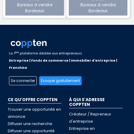
Bureaux à vendre
Bureaux à vendre
Bordeaux
Bordeaux
ère
La 1
plateforme dédiée aux entrepreneurs
Entreprise | Fonds de commerce | Immobilier d'entreprise |
Franchise
Se connecter
Essayer gratuitement
CE QU'OFFRE COPPTEN
À QUI S'ADRESSE
COPPTEN
Trouver une opportunité en
Créateur / Repreneur
annonce
d'entreprise
Diffuser une recherche
Entreprise en
Diffuser une opportunité