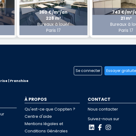
360 €/m²/an
743 €/m²/
228 m²
21 m²
Bureaux à louer
Bureaux à lo
Paris 17
Paris 17
Se connecter
Essayer gratuit
rise | Franchise
À PROPOS
CONTACT
Qu'est-ce que Coppten ?
Nous contacter
ur
Centre d'aide
Suivez-nous sur
Mentions légales et
Conditions Générales