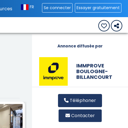
FR
Se connecter
Essayer gratuitement
urces
Annonce diffusée par
IMMPROVE
BOULOGNE-
BILLANCOURT
Téléphoner
Contacter