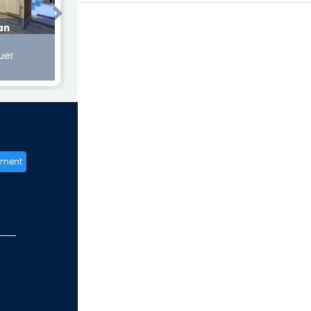
Next
an
uer
ement