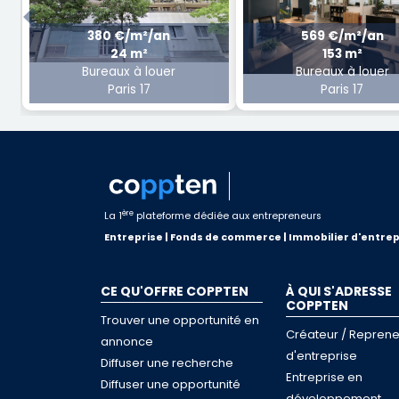
Previous
380 €/m²/an
569 €/m²/an
24 m²
153 m²
Bureaux à louer
Bureaux à louer
Paris 17
Paris 17
ère
La 1
plateforme dédiée aux entrepreneurs
Entreprise | Fonds de commerce | Immobilier d'entrep
CE QU'OFFRE COPPTEN
À QUI S'ADRESSE
COPPTEN
Trouver une opportunité en
Créateur / Reprene
annonce
d'entreprise
Diffuser une recherche
Entreprise en
Diffuser une opportunité
développement