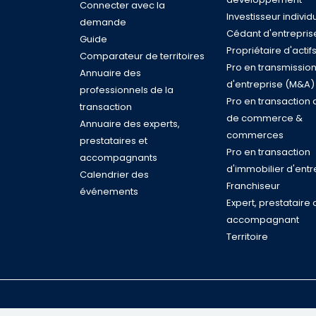
Connecter avec la
Investisseur individ
demande
Cédant d'entrepris
Guide
Propriétaire d'actif
Comparateur de territoires
Pro en transmissio
Annuaire des
d'entreprise (M&A)
professionnels de la
Pro en transaction 
transaction
de commerce &
Annuaire des experts,
commerces
prestataires et
Pro en transaction
accompagnants
d'immobilier d'entr
Calendrier des
Franchiseur
événements
Expert, prestataire 
accompagnant
Territoire