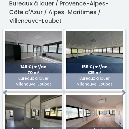
Bureaux à louer / Provence-Alpes-
Côte d'Azur / Alpes-Maritimes /
Villeneuve-Loubet
145 €/m²/an
159 €/m²/an
70 m²
335 m²
Bureaux à louer
Bureaux à louer
Villeneuve-Loubet
Villeneuve-Loubet
Previous
Ne