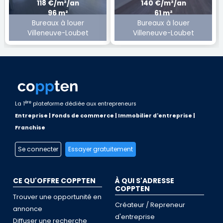
118 €/m²/an
140 €/m²/an
96 m²
61 m²
Bureaux à louer
Bureaux à louer
Villeneuve-Loubet
Villeneuve-Loubet
ère
La 1
plateforme dédiée aux entrepreneurs
Entreprise | Fonds de commerce | Immobilier d'entreprise |
Franchise
Se connecter
Essayer gratuitement
CE QU'OFFRE COPPTEN
À QUI S'ADRESSE
COPPTEN
Trouver une opportunité en
Créateur / Repreneur
annonce
d'entreprise
Diffuser une recherche