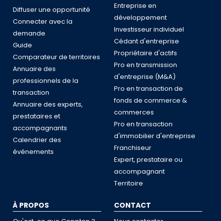
Entreprise en
Diffuser une opportunité
développement
Connecter avec la
Investisseur individuel
demande
Cédant d'entreprise
Guide
Propriétaire d'actifs
Comparateur de territoires
Pro en transmission
Annuaire des
d'entreprise (M&A)
professionnels de la
Pro en transaction de
transaction
fonds de commerce &
Annuaire des experts,
commerces
prestataires et
Pro en transaction
accompagnants
d'immobilier d'entreprise
Calendrier des
Franchiseur
événements
Expert, prestataire ou
accompagnant
Territoire
À PROPOS
CONTACT