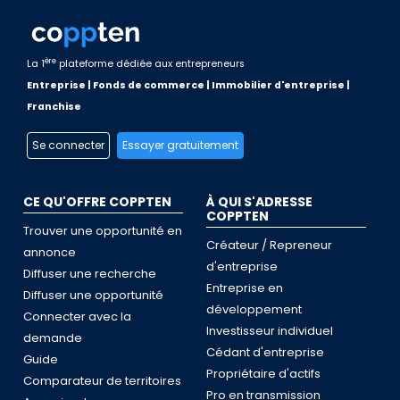
ère
La 1
plateforme dédiée aux entrepreneurs
Entreprise | Fonds de commerce | Immobilier d'entreprise |
Franchise
Se connecter
Essayer gratuitement
CE QU'OFFRE COPPTEN
À QUI S'ADRESSE
COPPTEN
Trouver une opportunité en
Créateur / Repreneur
annonce
d'entreprise
Diffuser une recherche
Entreprise en
Diffuser une opportunité
développement
Connecter avec la
Investisseur individuel
demande
Cédant d'entreprise
Guide
Propriétaire d'actifs
Comparateur de territoires
Pro en transmission