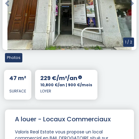
Previous
Nex
1
/ 2
Photos
47 m²
229 €/m²/an
10,800 €/an | 900 €/mois
SURFACE
LOYER
A louer - Locaux Commerciaux
Valoris Real Estate vous propose un local
commercial en BAIL DEROGATOIRE situé sur