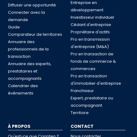
Entreprise en
Diffuser une opportunité
développement
Connecter avec la
Investisseur individuel
demande
Cédant d'entreprise
Guide
Propriétaire d'actifs
Comparateur de territoires
Pro en transmission
Annuaire des
d'entreprise (M&A)
professionnels de la
Pro en transaction de
transaction
fonds de commerce &
Annuaire des experts,
commerces
prestataires et
Pro en transaction
accompagnants
d'immobilier d'entreprise
Calendrier des
Franchiseur
événements
Expert, prestataire ou
accompagnant
Territoire
À PROPOS
CONTACT
Qu'est-ce que Coppten ?
Nous contacter