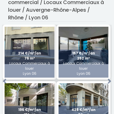
commercial / Locaux Commerciaux à
louer / Auvergne-Rhône-Alpes /
Rhône / Lyon 06
214 €/m²/an
157 €/m²/an
76 m²
252 m²
Locaux Commerciaux à
Locaux Commerciaux à
louer
louer
Lyon 06
Lyon 06
Previous
Ne
196 €/m²/an
428 €/m²/an