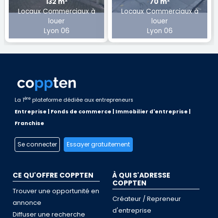
132 m²
70 m²
Locaux Commerciaux à
Locaux Commerciaux à
louer
louer
Lyon 06
Lyon 06
ère
La 1
plateforme dédiée aux entrepreneurs
Entreprise | Fonds de commerce | Immobilier d'entreprise |
Franchise
Se connecter
Essayer gratuitement
CE QU'OFFRE COPPTEN
À QUI S'ADRESSE
COPPTEN
Trouver une opportunité en
Créateur / Repreneur
annonce
d'entreprise
Diffuser une recherche