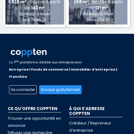
1,928 m²
, divisible à partir
258 m²
, divisible à partir
de
143 m²
de
121 m²
Bureaux à louer
Bureaux à louer
Marseille 01
Marseille 01
ère
La 1
plateforme dédiée aux entrepreneurs
Entreprise | Fonds de commerce | Immobilier d'entreprise |
Franchise
Se connecter
Essayer gratuitement
CE QU'OFFRE COPPTEN
À QUI S'ADRESSE
COPPTEN
Trouver une opportunité en
Créateur / Repreneur
annonce
d'entreprise
Diffuser une recherche