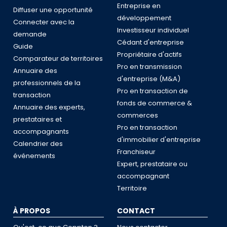
Entreprise en
Diffuser une opportunité
développement
Connecter avec la
Investisseur individuel
demande
Cédant d'entreprise
Guide
Propriétaire d'actifs
Comparateur de territoires
Pro en transmission
Annuaire des
d'entreprise (M&A)
professionnels de la
Pro en transaction de
transaction
fonds de commerce &
Annuaire des experts,
commerces
prestataires et
Pro en transaction
accompagnants
d'immobilier d'entreprise
Calendrier des
Franchiseur
événements
Expert, prestataire ou
accompagnant
Territoire
À PROPOS
CONTACT