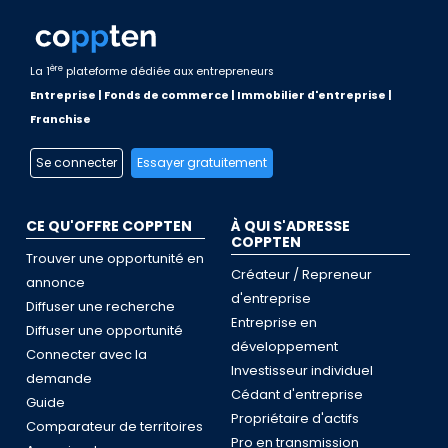
ère
La 1
plateforme dédiée aux entrepreneurs
Entreprise | Fonds de commerce | Immobilier d'entreprise |
Franchise
Se connecter
Essayer gratuitement
CE QU'OFFRE COPPTEN
À QUI S'ADRESSE
COPPTEN
Trouver une opportunité en
Créateur / Repreneur
annonce
d'entreprise
Diffuser une recherche
Entreprise en
Diffuser une opportunité
développement
Connecter avec la
Investisseur individuel
demande
Cédant d'entreprise
Guide
Propriétaire d'actifs
Comparateur de territoires
Pro en transmission