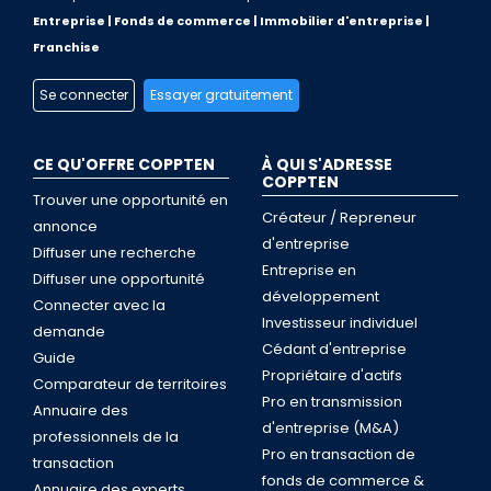
Entreprise | Fonds de commerce | Immobilier d'entreprise |
Franchise
Se connecter
Essayer gratuitement
CE QU'OFFRE COPPTEN
À QUI S'ADRESSE
COPPTEN
Trouver une opportunité en
Créateur / Repreneur
annonce
d'entreprise
Diffuser une recherche
Entreprise en
Diffuser une opportunité
développement
Connecter avec la
Investisseur individuel
demande
Cédant d'entreprise
Guide
Propriétaire d'actifs
Comparateur de territoires
Pro en transmission
Annuaire des
d'entreprise (M&A)
professionnels de la
Pro en transaction de
transaction
fonds de commerce &
Annuaire des experts,