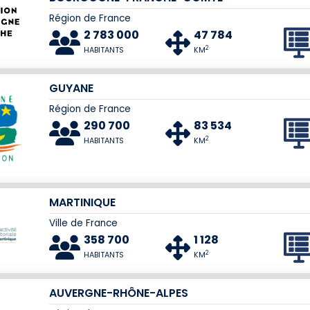
Région de France
2 783 000
47 784
2
HABITANTS
KM
GUYANE
Région de France
290 700
83 534
2
HABITANTS
KM
MARTINIQUE
Ville de France
358 700
1 128
2
HABITANTS
KM
AUVERGNE-RHÔNE-ALPES