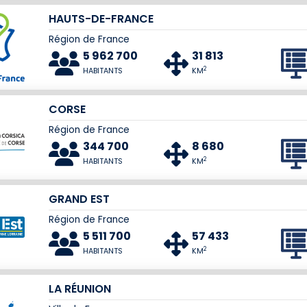
HAUTS-DE-FRANCE
Région de France
5 962 700
31 813
2
HABITANTS
KM
CORSE
Région de France
344 700
8 680
2
HABITANTS
KM
GRAND EST
Région de France
5 511 700
57 433
2
HABITANTS
KM
LA RÉUNION