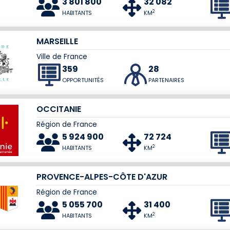
3 801 800
32 082
2
HABITANTS
KM
MARSEILLE
Ville de France
359
28
OPPORTUNITÉS
PARTENAIRES
OCCITANIE
Région de France
5 924 900
72 724
2
HABITANTS
KM
PROVENCE-ALPES-CÔTE D'AZUR
Région de France
5 055 700
31 400
2
HABITANTS
KM