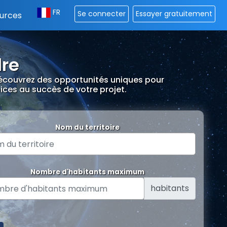
FR
Se connecter
Essayer gratuitement
urces
dre
 Découvrez des opportunités uniques pour
pices au succès de votre projet.
Nom du territoire
Nombre d'habitants maximum
habitants