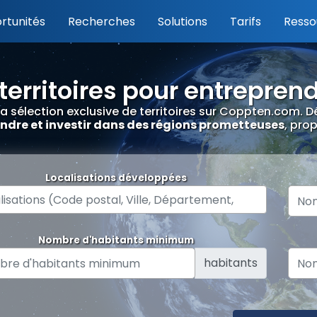
rtunités
Recherches
Solutions
Tarifs
Resso
territoires pour entrepren
la sélection exclusive de territoires sur Coppten.com.
ndre et investir dans des régions prometteuses
, pro
Localisations développées
Nombre d'habitants minimum
habitants