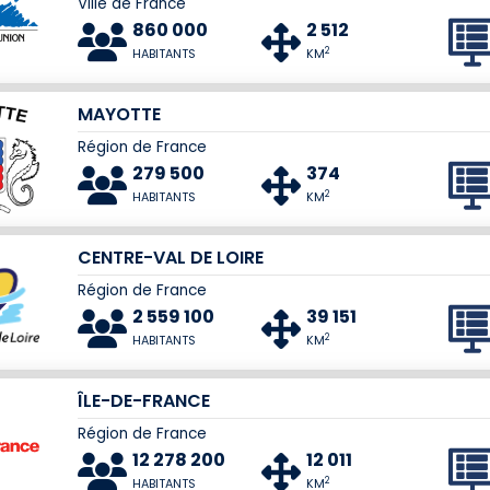
Ville de France
860 000
2 512
2
HABITANTS
KM
MAYOTTE
Région de France
279 500
374
2
HABITANTS
KM
CENTRE-VAL DE LOIRE
Région de France
2 559 100
39 151
2
HABITANTS
KM
ÎLE-DE-FRANCE
Région de France
12 278 200
12 011
2
HABITANTS
KM