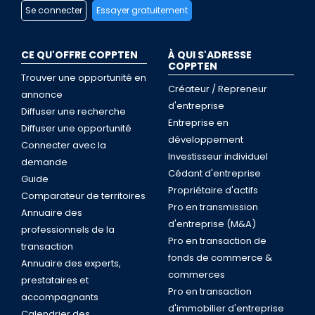
Se connecter
Essayer gratuitement
CE QU'OFFRE COPPTEN
À QUI S'ADRESSE
COPPTEN
Trouver une opportunité en
Créateur / Repreneur
annonce
d'entreprise
Diffuser une recherche
Entreprise en
Diffuser une opportunité
développement
Connecter avec la
Investisseur individuel
demande
Cédant d'entreprise
Guide
Propriétaire d'actifs
Comparateur de territoires
Pro en transmission
Annuaire des
d'entreprise (M&A)
professionnels de la
Pro en transaction de
transaction
fonds de commerce &
Annuaire des experts,
commerces
prestataires et
Pro en transaction
accompagnants
d'immobilier d'entreprise
Calendrier des