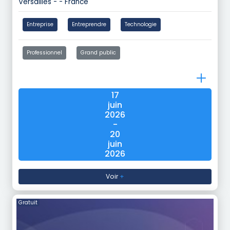
Versailles - - France
Entreprise
Entreprendre
Technologie
Professionnel
Grand public
17
juin
2026
-
20
juin
2026
Voir
+
Gratuit