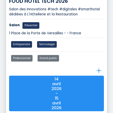
FOOD HOTEL TECH 2026
Salon des innovations #tech #digitales #smarthotel
dédiées à L'Hôtellerie et la Restauration
Salon
Présentiel
1 Place de la Porte de Versailles - - France
Entreprendre
Technologie
Professionnel
Grand public
14
avril
2026
-
15
avril
2026