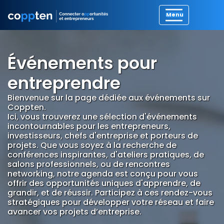
Événements pour
entreprendre
Bienvenue sur la page dédiée aux événements sur
Coppten.
Ici, vous trouverez une sélection d'événements
incontournables pour les entrepreneurs,
investisseurs, chefs d'entreprise et porteurs de
projets. Que vous soyez à la recherche de
conférences inspirantes, d'ateliers pratiques, de
salons professionnels, ou de rencontres
networking, notre agenda est conçu pour vous
offrir des opportunités uniques d'apprendre, de
grandir, et de réussir. Participez à ces rendez-vous
stratégiques pour développer votre réseau et faire
avancer vos projets d’entreprise.