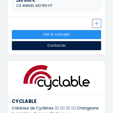
250 000 €
CA ANNUEL MOYEN HT
Voir le concept
Contacter
CYCLABLE
Créateur de Cyclistes 🚴‍♀️ 🚴‍♂️ 🚴‍♀️ 🚴‍♂️ Changeons