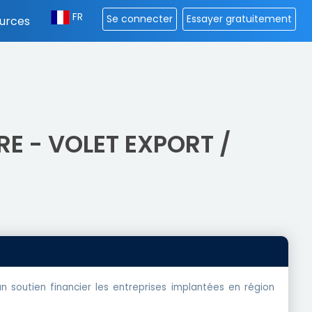
FR
Se connecter
Essayer gratuitement
urces
E - VOLET EXPORT /
outien financier les entreprises implantées en région