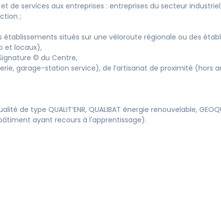
 et de services aux entreprises : entreprises du secteur industriel
ction ;
 des établissements situés sur une véloroute régionale ou des é
o et locaux),
Signature © du Centre,
, garage-station service), de l’artisanat de proximité (hors ambu
lité de type QUALIT’ENR, QUALIBAT énergie renouvelable, GEOQUA
bâtiment ayant recours à l'apprentissage).