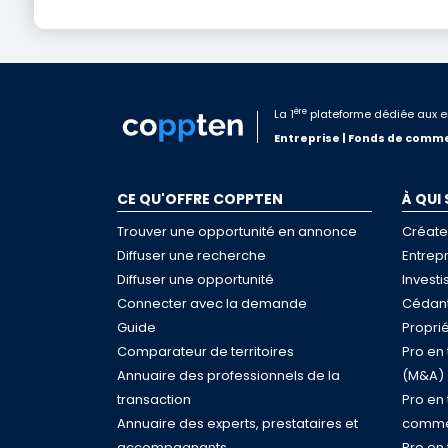
ère
La 1
plateforme dédiée aux e
Entreprise | Fonds de comme
CE QU'OFFRE COPPTEN
À QUI
Trouver une opportunité en annonce
Créate
Diffuser une recherche
Entrep
Diffuser une opportunité
Investi
Connecter avec la demande
Cédant
Guide
Proprié
Comparateur de territoires
Pro en
Annuaire des professionnels de la
(M&A)
transaction
Pro en
Annuaire des experts, prestataires et
comme
accompagnants
Pro en