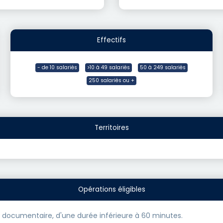
Effectifs
- de 10 salariés
>10 à 49 salariés
50 à 249 salariés
250 salariés ou +
Territoires
Opérations éligibles
 documentaire, d'une durée inférieure à 60 minutes.