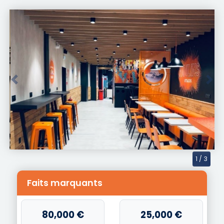
Précédent
Suiv
2
/ 3
Faits marquants
80,000 €
25,000 €