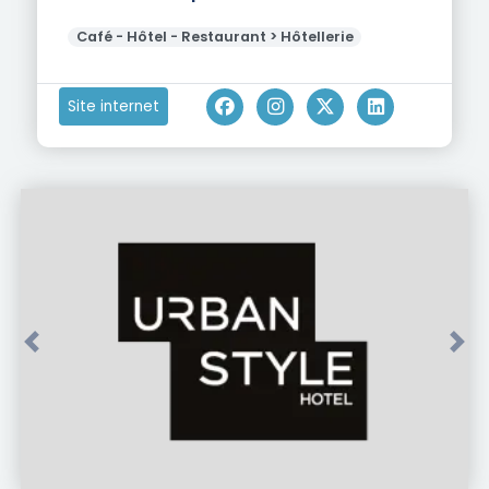
Café - Hôtel - Restaurant > Hôtellerie
Site internet
Précédent
Suiv