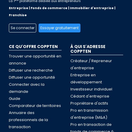
ère
La 1
plateforme dédiée aux entrepreneurs
Entreprise | Fonds de commerce | Immobilier d'entreprise |
Franchise
Se connecter
Essayer gratuitement
CE QU'OFFRE COPPTEN
À QUI S'ADRESSE
COPPTEN
Trouver une opportunité en
Créateur / Repreneur
annonce
d'entreprise
Diffuser une recherche
Entreprise en
Diffuser une opportunité
développement
Connecter avec la
Investisseur individuel
demande
Cédant d'entreprise
Guide
Propriétaire d'actifs
Comparateur de territoires
Pro en transmission
Annuaire des
d'entreprise (M&A)
professionnels de la
Pro en transaction de
transaction
fonds de commerce &