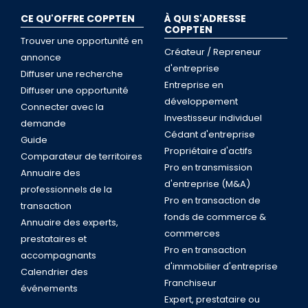
CE QU'OFFRE COPPTEN
À QUI S'ADRESSE
COPPTEN
Trouver une opportunité en
Créateur / Repreneur
annonce
d'entreprise
Diffuser une recherche
Entreprise en
Diffuser une opportunité
développement
Connecter avec la
Investisseur individuel
demande
Cédant d'entreprise
Guide
Propriétaire d'actifs
Comparateur de territoires
Pro en transmission
Annuaire des
d'entreprise (M&A)
professionnels de la
Pro en transaction de
transaction
fonds de commerce &
Annuaire des experts,
commerces
prestataires et
Pro en transaction
accompagnants
d'immobilier d'entreprise
Calendrier des
Franchiseur
événements
Expert, prestataire ou