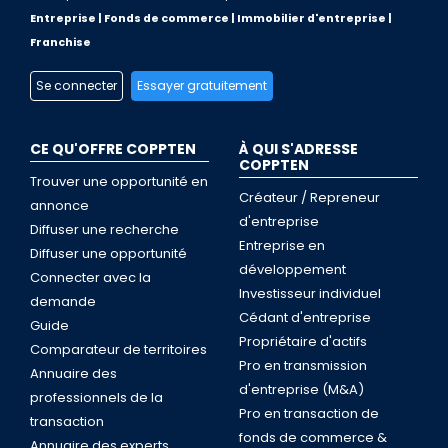
Entreprise | Fonds de commerce | Immobilier d'entreprise |
Franchise
Se connecter
Essayer gratuitement
CE QU'OFFRE COPPTEN
À QUI S'ADRESSE
COPPTEN
Trouver une opportunité en
Créateur / Repreneur
annonce
d'entreprise
Diffuser une recherche
Entreprise en
Diffuser une opportunité
développement
Connecter avec la
Investisseur individuel
demande
Cédant d'entreprise
Guide
Propriétaire d'actifs
Comparateur de territoires
Pro en transmission
Annuaire des
d'entreprise (M&A)
professionnels de la
Pro en transaction de
transaction
fonds de commerce &
Annuaire des experts,