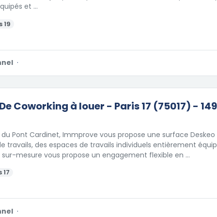
quipés et …
s 19
nnel
·
De Coworking à louer - Paris 17 (75017) - 149
é du Pont Cardinet, Immprove vous propose une surface Deske
e travails, des espaces de travails individuels entièrement équi
e sur-mesure vous propose un engagement flexible en …
 17
nnel
·