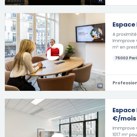
11
Espace 
A proximité
Immprove v
m² en prest
75002 Pari
Professio
10
Espace 
€/mois
Immprove vo
1017 m² pouv