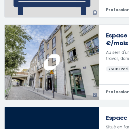
Professio
0
Espace 
€/mois
Au sein d'
travail, da
75019 Pari
Professio
7
Espace 
Situé en f