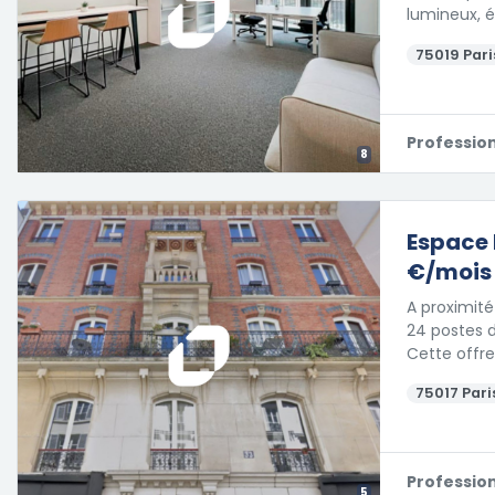
lumineux, é
75019 Pari
Professio
8
Espace 
€/mois
A proximit
24 postes d
Cette offr
75017 Paris
Professio
5