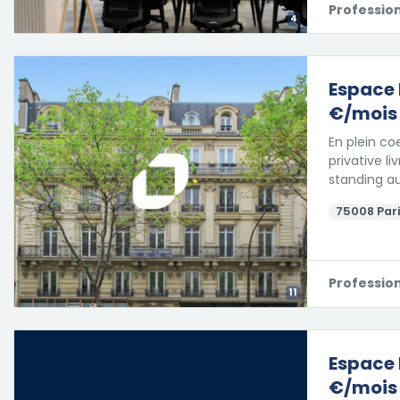
Professio
4
Espace 
€/mois
En plein co
privative 
standing au
75008 Pari
Professio
11
Espace 
€/mois