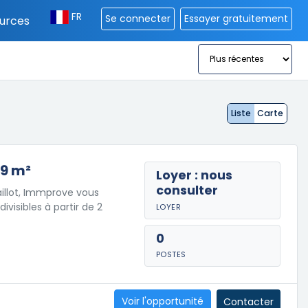
FR
Se connecter
Essayer gratuitement
urces
Liste
Carte
49 m²
Loyer : nous
consulter
illot, Immprove vous
visibles à partir de 2
LOYER
0
POSTES
Voir l'opportunité
Contacter