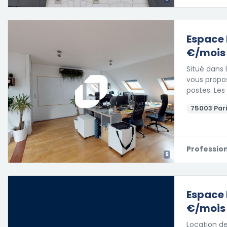
Espace 
€/mois
Situé dans
vous propos
postes. Les
75003 Pari
Professio
5
Espace 
€/mois
Location de