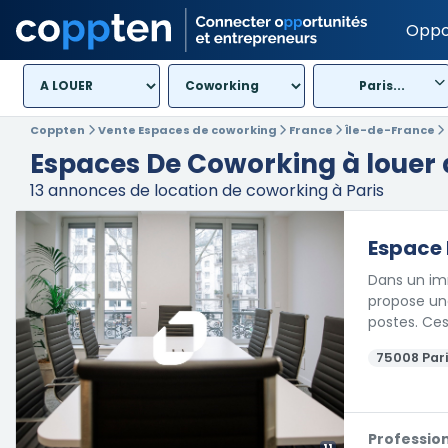
Oppo
Paris...
Coppten
Vente Espaces de coworking
France
Île-de-France
Espaces De Coworking à louer 
13
annonces de location de coworking à Paris
Espace 
Dans un im
propose une
postes. Ce
75008 Pari
Professio