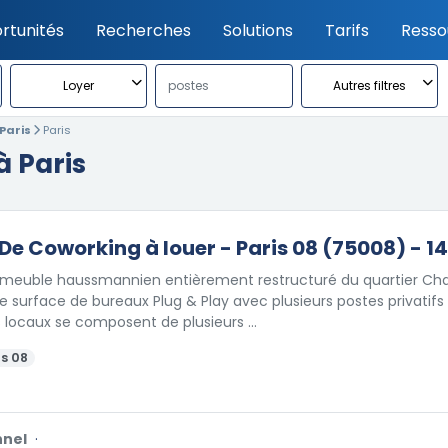
rtunités
Recherches
Solutions
Tarifs
Resso
Loyer
Autres filtres
Paris
Paris
à Paris
De Coworking à louer - Paris 08 (75008) - 1
meuble haussmannien entièrement restructuré du quartier Cha
 surface de bureaux Plug & Play avec plusieurs postes privatifs di
s locaux se composent de plusieurs …
s 08
nnel
·