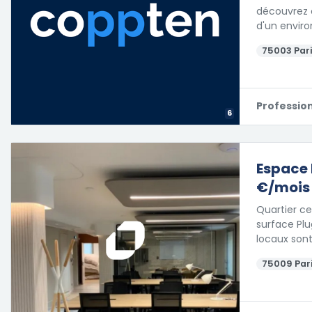
découvrez c
d'un envir
75003 Pari
Professio
6
Espace 
€/mois
Quartier ce
surface Plu
locaux sont
75009 Par