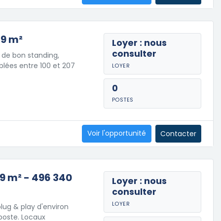
29 m²
Loyer : nous
consulter
 de bon standing,
lées entre 100 et 207
LOYER
0
POSTES
Voir l'opportunité
Contacter
79 m² - 496 340
Loyer : nous
consulter
LOYER
lug & play d'environ
 poste. Locaux