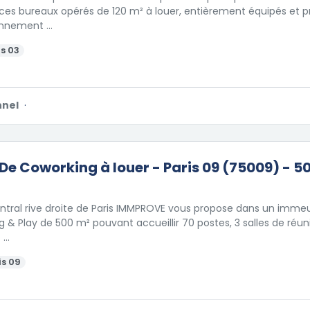
es bureaux opérés de 120 m² à louer, entièrement équipés et prê
onnement …
s 03
nnel
·
De Coworking à louer - Paris 09 (75009) - 5
ntral rive droite de Paris IMMPROVE vous propose dans un immeu
g & Play de 500 m² pouvant accueillir 70 postes, 3 salles de réun
 …
is 09