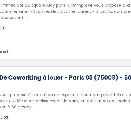
 immédiate du square May paris 11, Immprove vous propose à la 
vatif d'environ 70 postes de travail en bureaux privatifs, compre
 locaux sont …
 11
nnel
·
De Coworking à louer - Paris 03 (75003) - 5
us propose à la location un espace de bureaux privatif d'enviro
oeur du 3ème arrondissement de paris, en prestation de servic
jusqu'à 60 postes …
s 03