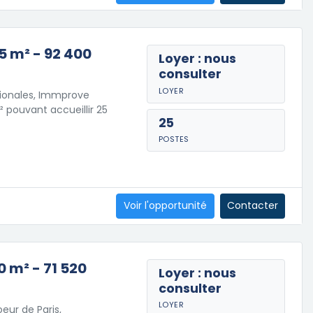
5 m² - 92 400
Loyer : nous
consulter
LOYER
tionales, Immprove
 pouvant accueillir 25
25
POSTES
Voir l'opportunité
Contacter
0 m² - 71 520
Loyer : nous
consulter
LOYER
eur de Paris,