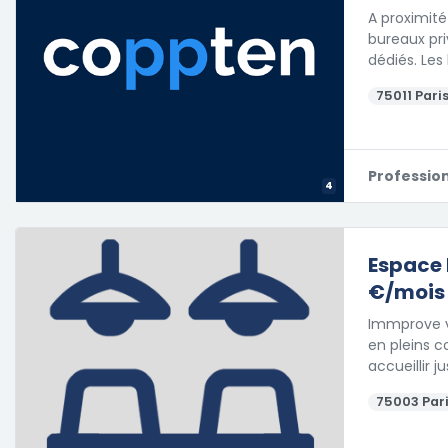
A proximité
bureaux pri
dédiés. Les
75011 Paris
Professio
4
Espace 
€/mois
Immprove vo
en pleins c
accueillir 
75003 Pari