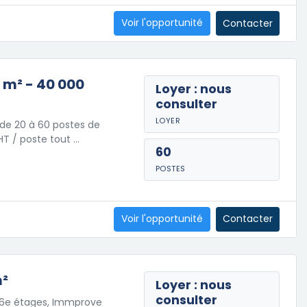
Voir l'opportunité
Contacter
0 m² - 40 000
Loyer : nous
consulter
LOYER
de 20 à 60 postes de
 HT / poste tout …
60
POSTES
Voir l'opportunité
Contacter
m²
Loyer : nous
consulter
 6e étages, Immprove