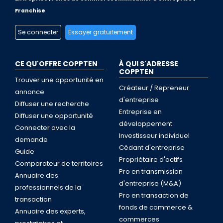
Franchise
Se connecter
Essayer gratuitement
CE QU'OFFRE COPPTEN
À QUI S'ADRESSE
COPPTEN
Trouver une opportunité en
Créateur / Repreneur
annonce
d'entreprise
Diffuser une recherche
Entreprise en
Diffuser une opportunité
développement
Connecter avec la
Investisseur individuel
demande
Cédant d'entreprise
Guide
Propriétaire d'actifs
Comparateur de territoires
Pro en transmission
Annuaire des
d'entreprise (M&A)
professionnels de la
Pro en transaction de
transaction
fonds de commerce &
Annuaire des experts,
commerces