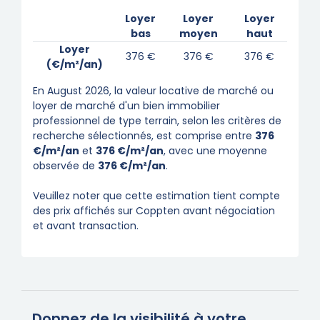
Loyer
Loyer
Loyer
bas
moyen
haut
Loyer
376 €
376 €
376 €
(€/m²/an)
En August 2026, la valeur locative de marché ou
loyer de marché d'un bien immobilier
professionnel de type terrain, selon les critères de
recherche sélectionnés, est comprise entre
376
€/m²/an
et
376 €/m²/an
, avec une moyenne
observée de
376 €/m²/an
.
Veuillez noter que cette estimation tient compte
des prix affichés sur Coppten avant négociation
et avant transaction.
Donnez de la visibilité à votre