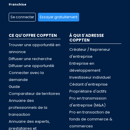
Franchise
Se connecter
Essayer gratuitement
CE QU'OFFRE COPPTEN
À QUI S'ADRESSE
COPPTEN
Trouver une opportunité en
Créateur / Repreneur
annonce
d'entreprise
Diffuser une recherche
Entreprise en
Diffuser une opportunité
développement
Connecter avec la
Investisseur individuel
demande
Cédant d'entreprise
Guide
Propriétaire d'actifs
Comparateur de territoires
Pro en transmission
Annuaire des
d'entreprise (M&A)
professionnels de la
Pro en transaction de
transaction
fonds de commerce &
Annuaire des experts,
commerces
prestataires et