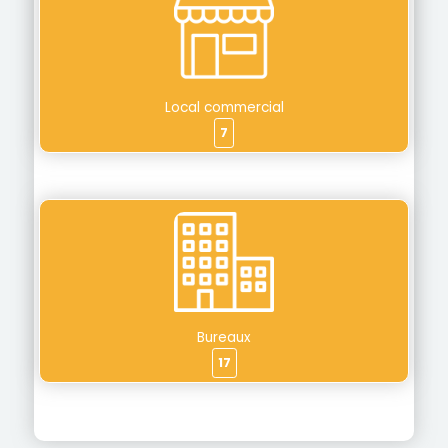
Local commercial
7
Bureaux
17