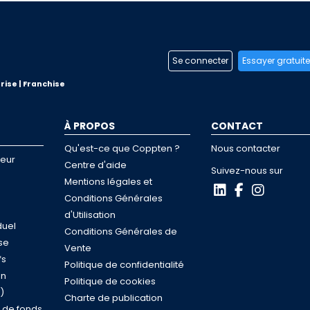
Se connecter
Essayer gratuit
rise | Franchise
À PROPOS
CONTACT
Qu'est-ce que Coppten ?
Nous contacter
neur
Centre d'aide
Suivez-nous sur
Mentions légales et
Conditions Générales
d'Utilisation
duel
Conditions Générales de
se
Vente
fs
Politique de confidentialité
on
Politique de cookies
)
Charte de publication
n de fonds