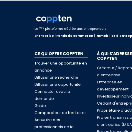
ère
La 1
plateforme dédiée aux entrepreneurs
Entreprise | Fonds de commerce | Immobilier d'entrep
CE QU'OFFRE COPPTEN
À QUI S'ADRESSE
COPPTEN
Trouver une opportunité en
Créateur / Repre
annonce
d'entreprise
Diffuser une recherche
Entreprise en
Diffuser une opportunité
développement
Connecter avec la
Investisseur indivi
demande
Cédant d'entrepri
Guide
Propriétaire d'acti
Comparateur de territoires
Pro en transmissi
Annuaire des
d'entreprise (M&A
professionnels de la
Pro en transactio