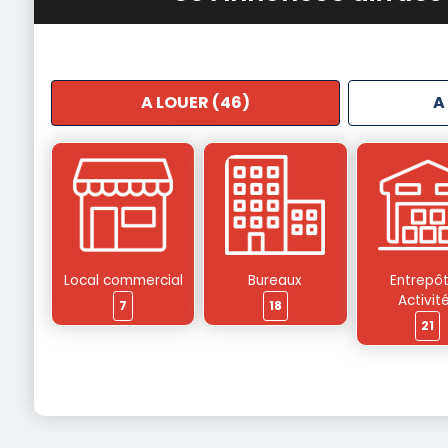
A LOUER (46)
A
Local commercial
Bureaux
Entrepôt
Activit
7
18
21