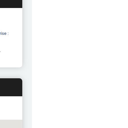
ise :
.