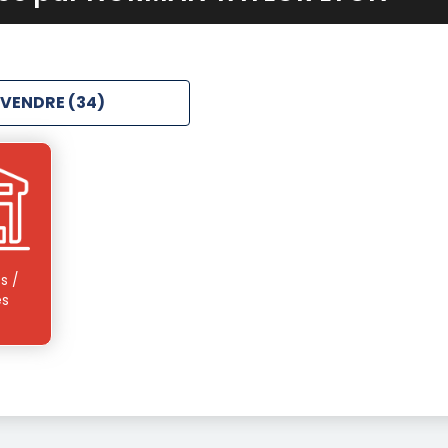
 VENDRE (34)
s /
és