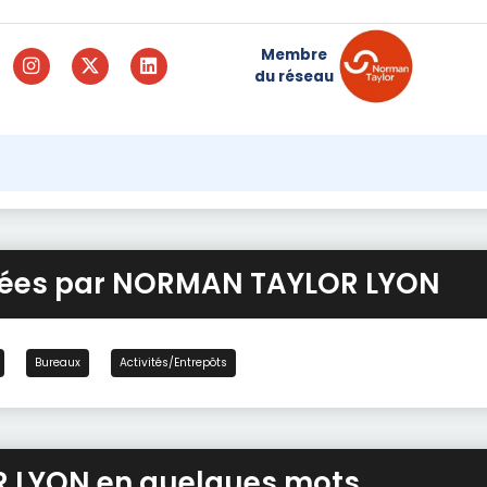
Membre
du réseau
osées par NORMAN TAYLOR LYON
Bureaux
Activités/Entrepôts
 LYON en quelques mots