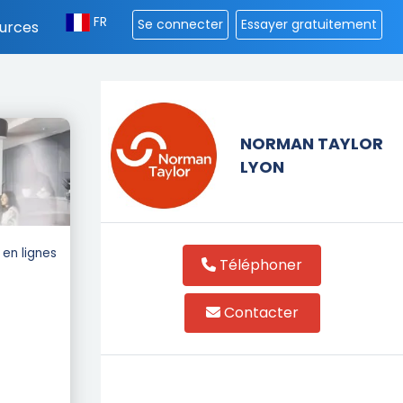
FR
Se connecter
Essayer gratuitement
urces
NORMAN TAYLOR
LYON
en lignes
Téléphoner
Contacter