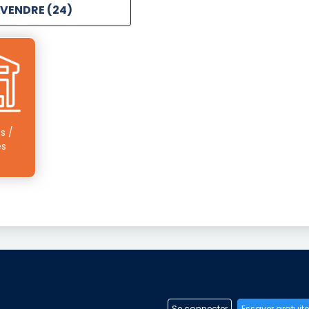
 VENDRE (24)
s /
és
Se connecter
Essayer gratuit