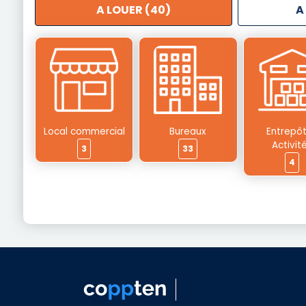
A LOUER (40)
A
Local commercial
Bureaux
Entrepôt
Activit
3
33
4