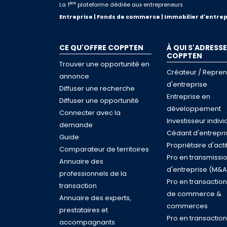
ère
La 1
plateforme dédiée aux entrepreneurs
Entreprise | Fonds de commerce | Immobilier d'entrep
CE QU'OFFRE COPPTEN
À QUI S'ADRESSE
COPPTEN
Trouver une opportunité en
Créateur / Repre
annonce
d'entreprise
Diffuser une recherche
Entreprise en
Diffuser une opportunité
développement
Connecter avec la
Investisseur indivi
demande
Cédant d'entrepri
Guide
Propriétaire d'acti
Comparateur de territoires
Pro en transmissi
Annuaire des
d'entreprise (M&A
professionnels de la
Pro en transactio
transaction
de commerce &
Annuaire des experts,
commerces
prestataires et
Pro en transaction
accompagnants