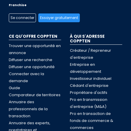
Franchise
Se connecter
Essayer gratuitement
CE QU'OFFRE COPPTEN
À QUI S'ADRESSE
COPPTEN
Trouver une opportunité en
Créateur / Repreneur
annonce
d'entreprise
Diffuser une recherche
Entreprise en
Diffuser une opportunité
développement
Connecter avec la
Investisseur individuel
demande
Cédant d'entreprise
Guide
Propriétaire d'actifs
Comparateur de territoires
Pro en transmission
Annuaire des
d'entreprise (M&A)
professionnels de la
Pro en transaction de
transaction
fonds de commerce &
Annuaire des experts,
commerces
prestataires et