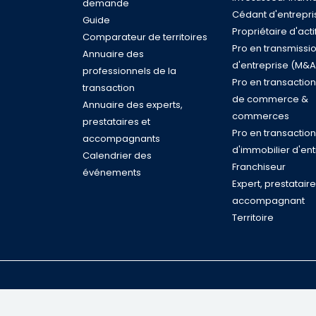
demande
Cédant d'entrepri
Guide
Propriétaire d'acti
Comparateur de territoires
Pro en transmissi
Annuaire des
d'entreprise (M&A
professionnels de la
Pro en transactio
transaction
de commerce &
Annuaire des experts,
commerces
prestataires et
Pro en transaction
accompagnants
d'immobilier d'ent
Calendrier des
Franchiseur
événements
Expert, prestatair
accompagnant
Territoire