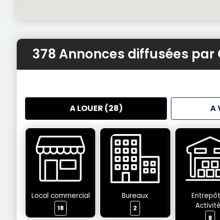
378 Annonces diffusées par
A LOUER (28)
A 
Local commercial
Bureaux
Entrepôt
Activit
18
2
8