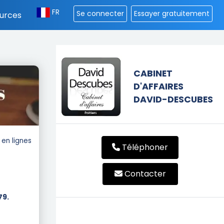
FR
Se connecter
Essayer gratuitement
urces
CABINET
D'AFFAIRES
DAVID-DESCUBES
en lignes
Téléphoner
Contacter
79.