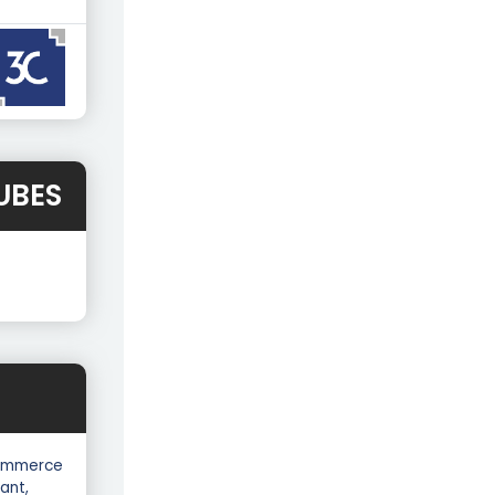
UBES
 commerce
ant,