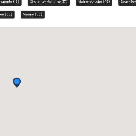
harente (16)
Charente-Maritime (17)
Maine-et-Loire (49)
Deux-Sèv
ée (85)
Vienne (86)