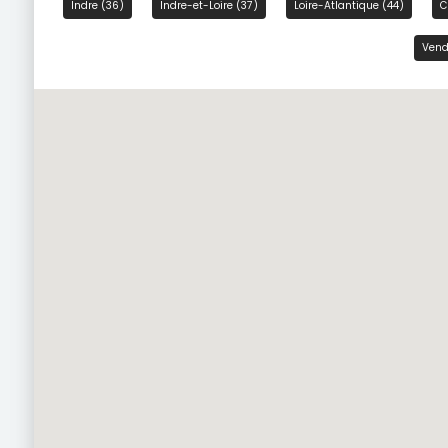
Indre (36)
Indre-et-Loire (37)
Loire-Atlantique (44)
C
Vend