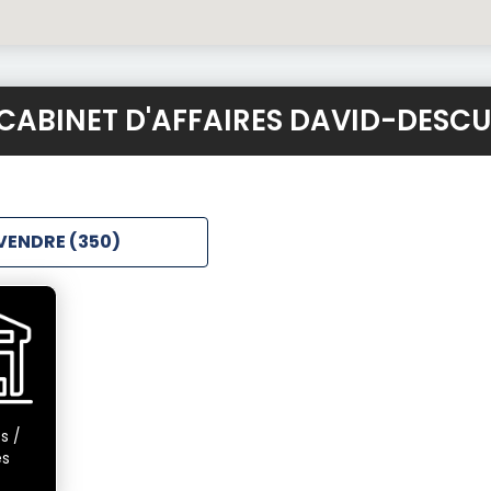
 CABINET D'AFFAIRES DAVID-DESC
VENDRE (350)
s /
és