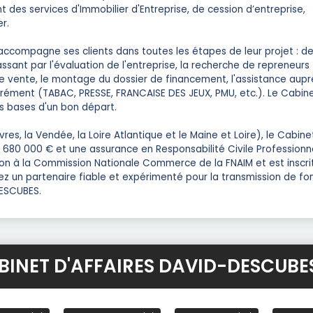
t des services d'Immobilier d'Entreprise, de cession d’entreprise,
r.
compagne ses clients dans toutes les étapes de leur projet : de 
assant par l'évaluation de l'entreprise, la recherche de repreneurs
de vente, le montage du dossier de financement, l'assistance aup
ément (TABAC, PRESSE, FRANCAISE DES JEUX, PMU, etc.). Le Cabin
 bases d'un bon départ.
s, la Vendée, la Loire Atlantique et le Maine et Loire), le Cabine
1 680 000 € et une assurance en Responsabilité Civile Professionn
gion à la Commission Nationale Commerce de la FNAIM et est inscri
hez un partenaire fiable et expérimenté pour la transmission de fo
DESCUBES.
CABINET D'AFFAIRES DAVID-DESCUBE