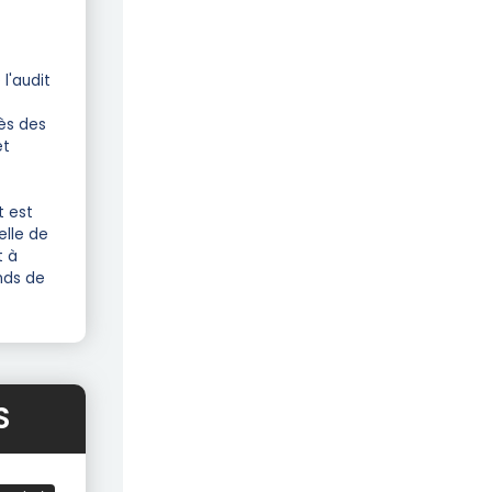
l'audit
rès des
et
t est
elle de
t à
nds de
S