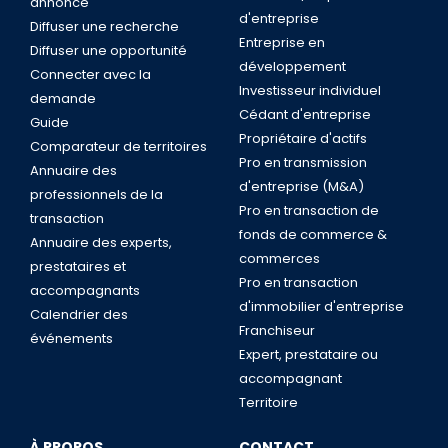
annonce
d'entreprise
Diffuser une recherche
Entreprise en
Diffuser une opportunité
développement
Connecter avec la
Investisseur individuel
demande
Cédant d'entreprise
Guide
Propriétaire d'actifs
Comparateur de territoires
Pro en transmission
Annuaire des
d'entreprise (M&A)
professionnels de la
Pro en transaction de
transaction
fonds de commerce &
Annuaire des experts,
commerces
prestataires et
Pro en transaction
accompagnants
d'immobilier d'entreprise
Calendrier des
Franchiseur
événements
Expert, prestataire ou
accompagnant
Territoire
À PROPOS
CONTACT